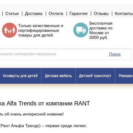
Статьи
Доставка
Оплата
Гарантия
Отзывы
Контакты
Бесплатная
Только
качественные
и
доставка по
сертифицированные
Москве
от
товары
для детей.
3000 руб.
Поиск
Конверты для детей
Детская мебель
Детский транспорт
Рюкзаки
ка Alfa Trends от компании RANT
ь об очень интересной новинке!
 (Рант Альфа Трендс) – первая среди легких: