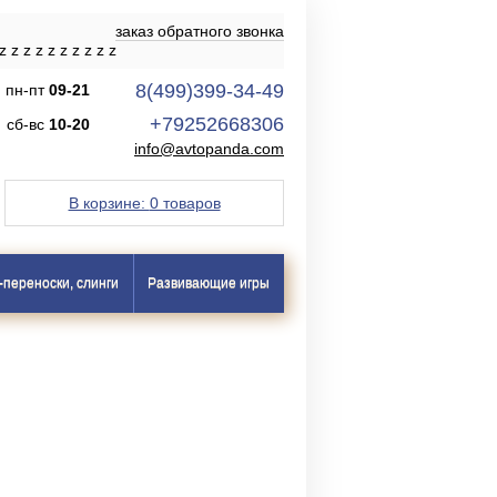
заказ обратного звонка
z
z
z
z
z
z
z
z
z
z
8(499)399-34-49
пн-пт
09-21
+79252668306
сб-вс
10-20
info@avtopanda.com
В корзине:
0 товаров
-переноски, слинги
Развивающие игры