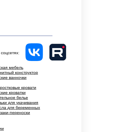
 соцсетях:
ская мебель
нитный конструктор
ские ванночки
ростковые кровати
ские кроватки
тельное белье
ьки для укачивания
сла для беременных
заки-переноски
ии