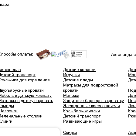
вара!
Способы оплаты:
Автопанда в
Автокресла
Детские коляски
Дет
Детский транспорт
Игрушки
Маг
Стульчики для кормления
Детские пледы
Дет
Матрасы для подростковой
Двухъярусные кровати
кровати
Под
Мебель в детскую комнату
Манежи
Дет
Матрасы в детскую кровать
Защитные барьеры в кроватку
Пос
Комоды
Электронные кресло-качели
Люл
Шезлонги
Колыбель-качалки
Кре
Пеленальные столики
Детский транспорт
Рюк
Слинги
Развивающие игры
О нас
Скидки
Акц