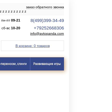
заказ обратного звонка
z
z
z
z
z
z
z
z
z
z
8(499)399-34-49
пн-пт
09-21
+79252668306
сб-вс
10-20
info@avtopanda.com
В корзине:
0 товаров
-переноски, слинги
Развивающие игры