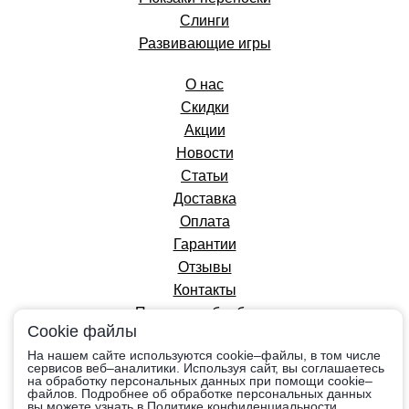
Слинги
Развивающие игры
О нас
Скидки
Акции
Новости
Статьи
Доставка
Оплата
Гарантии
Отзывы
Контакты
Политика обработки
Cookie файлы
персональных данных
На нашем сайте используются cookie–файлы, в том числе
сервисов веб–аналитики. Используя сайт, вы соглашаетесь
на обработку персональных данных при помощи cookie–
Вся информация на сайте приведена в
файлов. Подробнее об обработке персональных данных
ознакомительных целях, носит справочный
вы можете узнать в Политике конфиденциальности.