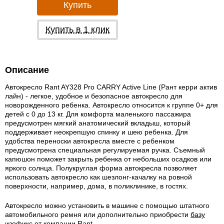
Купить
Купить в 1 клик
Описание
Автокресло Rant AY328 Pro CARRY Active Line (Рант керри актив
лайн) - легкое, удобное и безопасное автокресло для
новорожденного ребенка. Автокресло относится к группе 0+ для
детей с 0 до 13 кг. Для комфорта маленького пассажира
предусмотрен мягкий анатомический вкладыш, который
поддерживает неокрепшую спинку и шею ребенка. Для
удобства переноски автокресла вместе с ребенком
предусмотрена специальная регулируемая ручка. Съемный
капюшон поможет закрыть ребенка от небольших осадков или
яркого солнца. Полукруглая форма автокресла позволяет
использовать автокресло как шезлонг-качалку на ровной
поверхности, например, дома, в поликлинике, в гостях.
Автокресло можно установить в машине с помощью штатного
автомобильного ремня или дополнительно приобрести
базу
изофикс от компании Rant.