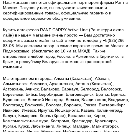
Наш магазин является официальным партнером фирмы Рант в
Москве. Покупая у нас, вы получаете качественные и
сертифицированные товары, официальную гарантию и
официальное сервисное обслуживание.
Купить автокресло RANT CARRY Active Line (Рант керри актив
лайн) в нашем магазине очень просто — Вам достаточно
оформить заказ онлайн на сайте или по телефону +8(925)266-
83-06. Мы доставим товар в самое короткое время по Москве и
Подмосковью (бесплатно до 10 км за МКАД). Так же
отправляем в любой город России, в Армению, в Киргизию, в
Крым, в республику Беларусь с помощью транспортной
компании.
Мы отправляем в города: Алматы (Казахстан), Абакан,
Альметьевск, Армавир, Архангельск, Астана (Казахстан),
Астрахань, Ачинск, Балаково, Барнаул, Белгород, Белогорск,
Березники, Бийск, Биробиджан, Благовещенск, Братск, Брянск,
Буденновск, Великий Новгород, Вельск, Владивосток, Владимир,
Волгоград, Волжский, Вологда, Воронеж, Глазов, Екатеринбург,
Иваново, Ижевск, Иркутск, Йошкар-ола, Казань, Калининград,
Калуга, Кемерово, Керчь (Крым), Кипарисово, Киров,
Комсомольск-на-амуре, Кострома, Краснодар, Красноярск,
Курган, Курск, Лабытнанги, Липецк, Магадан, Магнитогорск,
Махачкала, Миасс, Мурманск, Набережные челны, Нальчик,