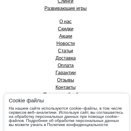
Слинги
Развивающие игры
О нас
Скидки
Акции
Новости
Статьи
Доставка
Оплата
Гарантии
Отзывы
Контакты
Политика обработки
Cookie файлы
персональных данных
На нашем сайте используются cookie–файлы, в том числе
сервисов веб–аналитики. Используя сайт, вы соглашаетесь
на обработку персональных данных при помощи cookie–
Вся информация на сайте приведена в
файлов. Подробнее об обработке персональных данных
ознакомительных целях, носит справочный
вы можете узнать в Политике конфиденциальности.
характер и не является публичной офертой,