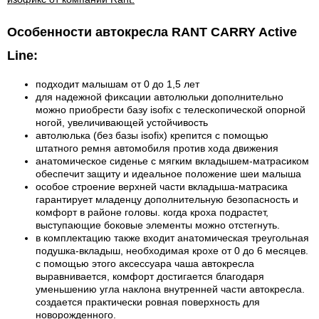
Особенности автокресла RANT CARRY Active
Line:
подходит малышам от 0 до 1,5 лет
для надежной фиксации автолюльки дополнительно
можно приобрести базу isofix с телескопической опорной
ногой, увеличивающей устойчивость
автолюлька (без базы isofix) крепится с помощью
штатного ремня автомобиля против хода движения
анатомическое сиденье с мягким вкладышем-матрасиком
обеспечит защиту и идеальное положение шеи малыша
особое строение верхней части вкладыша-матрасика
гарантирует младенцу дополнительную безопасность и
комфорт в районе головы. когда кроха подрастет,
выступающие боковые элементы можно отстегнуть.
в комплектацию также входит анатомическая треугольная
подушка-вкладыш, необходимая крохе от 0 до 6 месяцев.
с помощью этого аксессуара чаша автокресла
выравнивается, комфорт достигается благодаря
уменьшению угла наклона внутренней части автокресла.
создается практически ровная поверхность для
новорожденного.