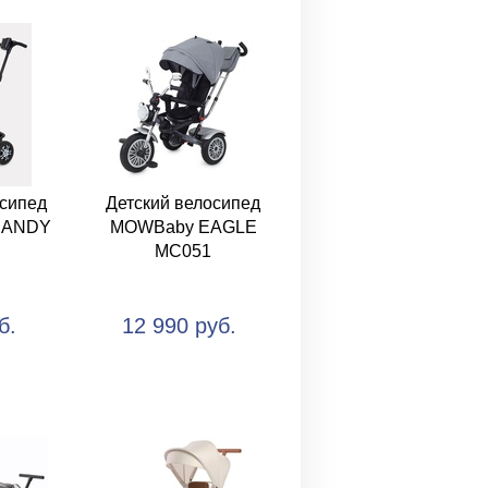
осипед
Детский велосипед
DANDY
MOWBaby EAGLE
MC051
б.
12 990 руб.