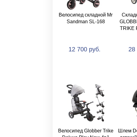
Велосипед складной Mr
Склад
Sandman SL-168
GLOBB
TRIKE 
12 700 руб.
28
Велосипед Globber Trike
Шлем Do