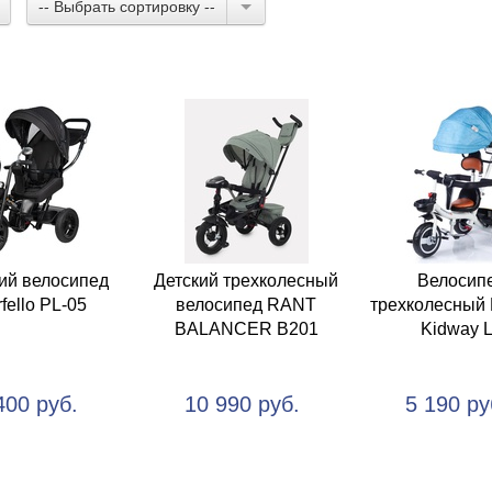
-- Выбрать сортировку --
ий велосипед
Детский трехколесный
Велосип
fello PL-05
велосипед RANT
трехколесный 
BALANCER B201
Kidway 
400 руб.
10 990 руб.
5 190 ру