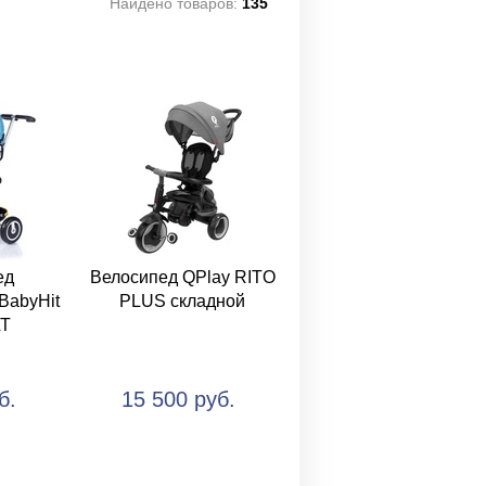
Найдено товаров:
135
ед
Велосипед QPlay RITO
BabyHit
PLUS складной
LT
б.
15 500 руб.