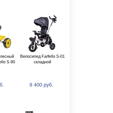
олесный
Велосипед Farfello S-01
llo S-90
складной
б.
8 400 руб.