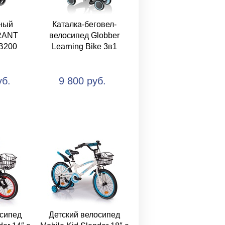
ный
Каталка-беговел-
RANT
велосипед Globber
B200
Learning Bike 3в1
уб.
9 800 руб.
осипед
Детский велосипед