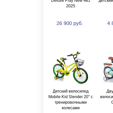
Deluxe Play New 4в1
детски
2025
26 900 руб.
4 
Детский велосипед
Дв
Mobile Kid Slender 20″ с
велоси
тренировочными
колесами