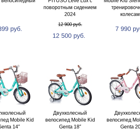
й велосипедный
PITUSO Leve Lux с
Mobile Kid Slen
поворотным сидением
тренировоч
2024
колесам
12 900 руб.
899 руб.
7 990 ру
12 500 руб.
ухколесный
Двухколесный
Двухколес
пед Mobile Kid
велосипед Mobile Kid
велосипед Mob
Genta 14″
Genta 18″
Genta 20