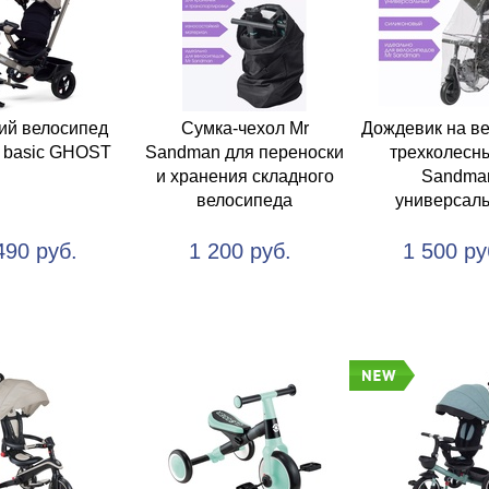
ий велосипед
Сумка-чехол Mr
Дождевик на в
 basic GHOST
Sandman для переноски
трехколесн
и хранения складного
Sandma
велосипеда
универсал
490 руб.
1 200 руб.
1 500 ру