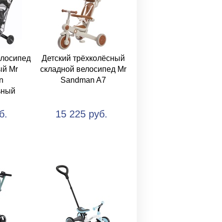
елосипед
Детский трёхколёсный
ый Mr
складной велосипед Mr
n
Sandman A7
ьный
б.
15 225 руб.