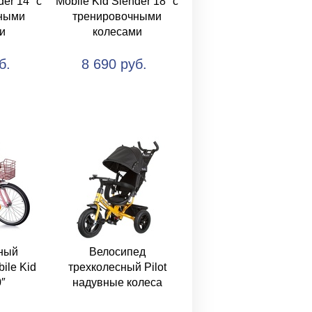
der 14″ с
Mobile Kid Slender 18″ с
ными
тренировочными
и
колесами
б.
8 690 руб.
ный
Велосипед
ile Kid
трехколесный Pilot
″
надувные колеса