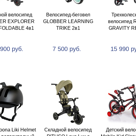
ной велосипед
Велосипед-беговел
Трехколес
ER EXPLORER
GLOBBER LEARNING
велосипед 
FOLDABLE 4в1
TRIKE 2в1
GRAVITY R
 900 руб.
7 500 руб.
15 990 р
ona Liki Helmet
Складной велосипед
Детский вел