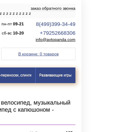
заказ обратного звонка
z
z
z
z
z
z
z
z
z
z
8(499)399-34-49
пн-пт
09-21
+79252668306
сб-вс
10-20
info@avtopanda.com
В корзине:
0 товаров
-переноски, слинги
Развивающие игры
й велосипед, музыкальный
ипед с капюшоном -