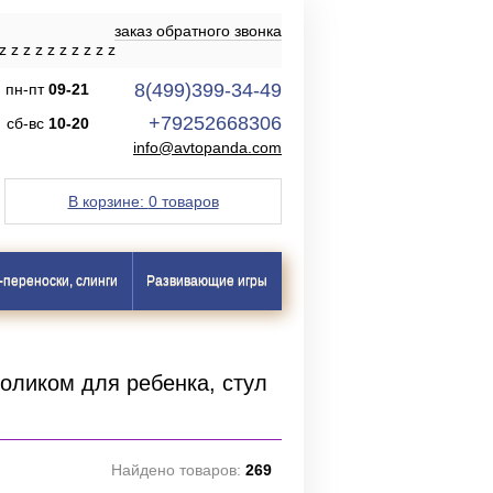
заказ обратного звонка
z
z
z
z
z
z
z
z
z
z
8(499)399-34-49
пн-пт
09-21
+79252668306
сб-вс
10-20
info@avtopanda.com
В корзине:
0 товаров
-переноски, слинги
Развивающие игры
толиком для ребенка, стул
Найдено товаров:
269