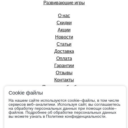
Развивающие игры
О нас
Скидки
Акции
Новости
Статьи
Доставка
Оплата
Гарантии
Отзывы
Контакты
Политика обработки
Cookie файлы
персональных данных
На нашем сайте используются cookie–файлы, в том числе
сервисов веб–аналитики. Используя сайт, вы соглашаетесь
на обработку персональных данных при помощи cookie–
Вся информация на сайте приведена в
файлов. Подробнее об обработке персональных данных
ознакомительных целях, носит справочный
вы можете узнать в Политике конфиденциальности.
характер и не является публичной офертой,
определяемой положениями Ст.437 Гражданского