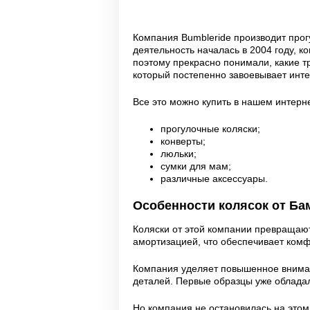
Компания Bumbleride производит прогу
деятельность началась в 2004 году, 
поэтому прекрасно понимали, какие т
который постепенно завоевывает инте
Все это можно купить в нашем интерн
прогулочные коляски;
конверты;
люльки;
сумки для мам;
различные аксессуары.
Особенности колясок от Ба
Коляски от этой компании превращают
амортизацией, что обеспечивает комф
Компания уделяет повышенное вниман
деталей. Первые образцы уже облада
Но компания не остановилась на этом