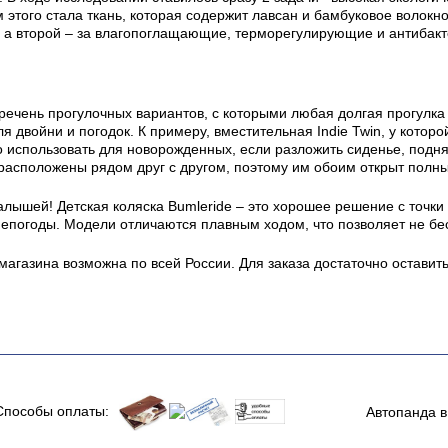
 этого стала ткань, которая содержит лавсан и бамбуковое волокн
, а второй – за влагопоглащающие, терморегулирующие и антибакт
ечень прогулочных вариантов, с которыми любая долгая прогулка 
ля двойни и погодок. К примеру, вместительная Indie Twin, у кото
использовать для новорожденных, если разложить сиденье, поднят
 расположены рядом друг с другом, поэтому им обоим открыт полны
лышей! Детская коляска Bumleride – это хорошее решение с точки 
непогоды. Модели отличаются плавным ходом, что позволяет не бе
магазина возможна по всей России. Для заказа достаточно оставить
Способы оплаты:
Автопанда в