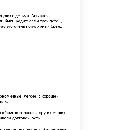
гулок с детьми. Активная
ми были родителями трех детей,
час это очень популярный бренд,
ономичные, легкие, с хорошей
иях.
обшивке колясок и других мягких
ивали долговечность.
ческая безопасность и обеспечение