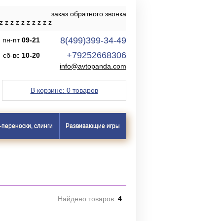
заказ обратного звонка
z
z
z
z
z
z
z
z
z
z
8(499)399-34-49
пн-пт
09-21
+79252668306
сб-вс
10-20
info@avtopanda.com
В корзине:
0 товаров
-переноски, слинги
Развивающие игры
Найдено товаров:
4