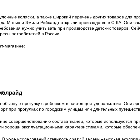
лочные коляски, а также широкий перечень других товаров для про
когда Мэтью и Эмили Рейхардт открыли производство в США. Они са
ребования нужно учитывать при производстве детских товаров. Сей
ресы потребителей в России.
ет-магазине:
мблрайд
 обычную прогулку с ребенком в настоящее удовольствие. Они эрг
орт при прогулках по городским улицам или длительных путешеств
ие совершенствованию состава тканей, которые используются при 
ли хороши эксплуатационными характеристиками, которые обеспеч
. В ходе исследований ставилось сразу 2 задачи –высокая экологи